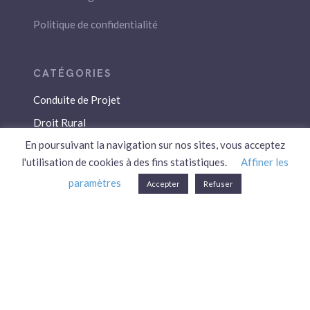
Politique de confidentialité
Conduite de Projet
Droit Rural
En poursuivant la navigation sur nos sites, vous acceptez
Droit Social
l'utilisation de cookies à des fins statistiques.
Affiner les
Économie / Gestion
paramètres
Accepter
Refuser
Environnement
Fiscalité / Droits
PAC
Patrimoine / Prévoyance
Réglementation