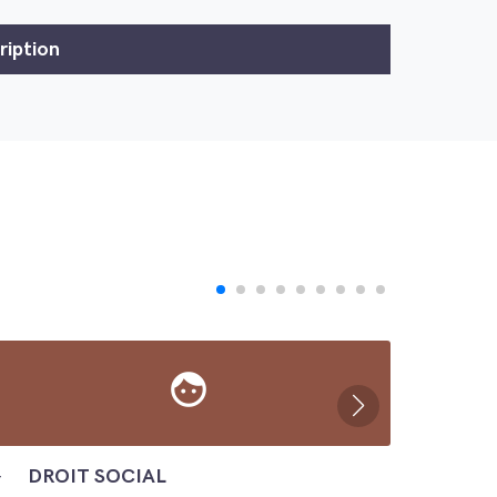
face
─
DROIT SOCIAL
─
ÉC