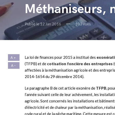
Méthaniseurs, n
Publié le 12 Jan 2016
103 vues
La loi de finances pour 2015 a institué des
exonérati
(TFPB) et de
cotisation foncière des entreprises
(
affectées à la méthanisation agricole et des entreprise
2014-1654 du 29 décembre 2014).
Le paragraphe B de cet article exonère de
TFPB
, pou
l’année suivant celle de leur achèvement, les installa
agricole. Sont concernés les installations et bâtiment
d’électricité et de chaleur par la méthanisation, réalis
code rural et de la pêche maritime. Cette mesure est c