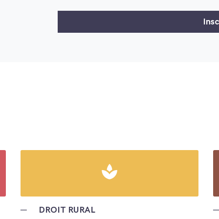
spa
─
DROIT RURAL