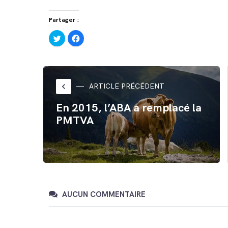
Partager :
Cliquez
Cliquez
pour
pour
partager
partager
sur
sur
Twitter(ouvre
Facebook(ouvre
dans
dans
une
une
nouvelle
nouvelle
fenêtre)
fenêtre)
keyboard_arrow_left
ARTICLE PRÉCÉDENT
En 2015, l’ABA a remplacé la
PMTVA
AUCUN COMMENTAIRE