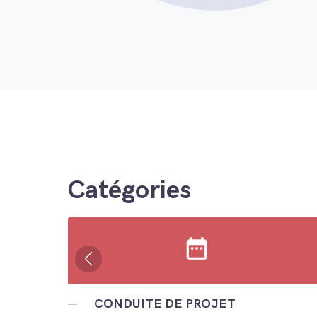
Catégories
date_range
─
CONDUITE DE PROJET