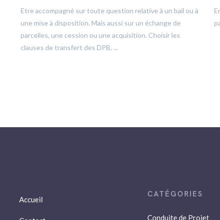
Etre accompagné sur toute question relative à un bail ou à
E
une mise à disposition. Mais aussi sur un échange de
pa
parcelles, une cession ou une acquisition. Choisir les
clauses de transfert des DPB, ...
Accueil
Conduite de Projet