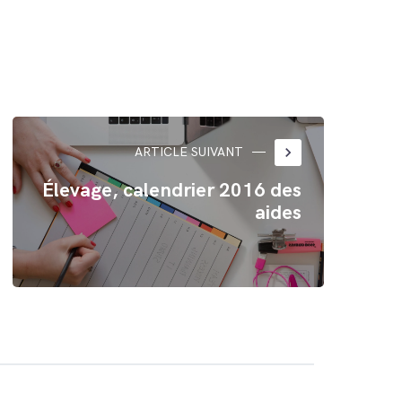
keyboard_arrow_right
ARTICLE SUIVANT
Élevage, calendrier 2016 des
aides