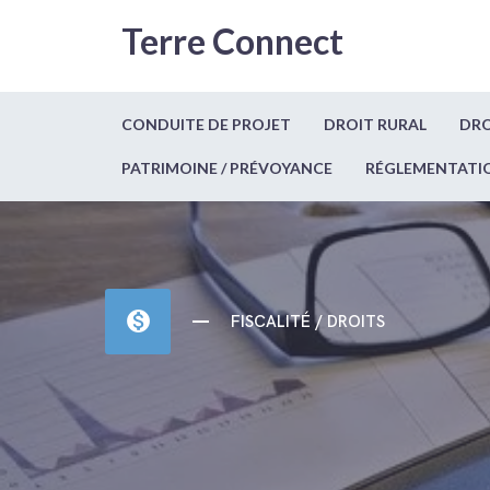
Terre Connect
CONDUITE DE PROJET
DROIT RURAL
DRO
PATRIMOINE / PRÉVOYANCE
RÉGLEMENTATI
monetization_on
FISCALITÉ / DROITS