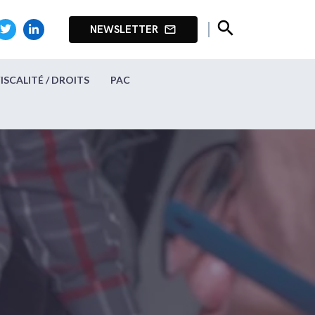
search
NEWSLETTER
mail_outline
FISCALITÉ / DROITS
PAC