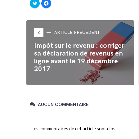
Cliquez
Cliquez
pour
pour
partager
partager
sur
sur
Twitter(ouvre
Facebook(ouvre
dans
dans
une
une
nouvelle
nouvelle
fenêtre)
fenêtre)
keyboard_arrow_left
ARTICLE PRÉCÉDENT
Impôt sur le revenu : corriger
sa déclaration de revenus en
ligne avant le 19 décembre
2017
AUCUN COMMENTAIRE
Les commentaires de cet article sont clos.