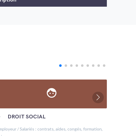
face
─
DROIT SOCIAL
─
ÉC
mployeur / Salariés : contrats, aides, congés, formation,
Production