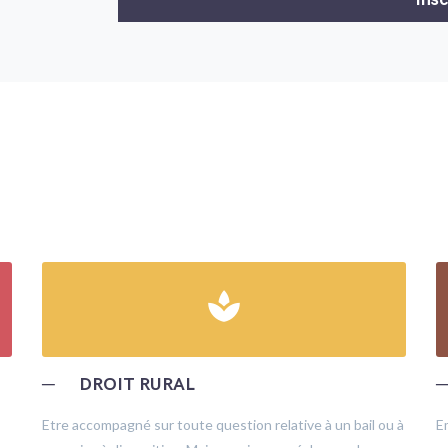
spa
─
DROIT RURAL
Etre accompagné sur toute question relative à un bail ou à
E