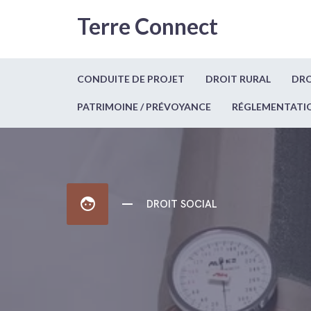
Terre Connect
CONDUITE DE PROJET
DROIT RURAL
DRO
PATRIMOINE / PRÉVOYANCE
RÉGLEMENTATI
face
DROIT SOCIAL