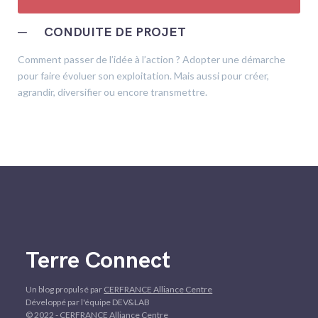
─
CONDUITE DE PROJET
Comment passer de l’idée à l’action ? Adopter une démarche
pour faire évoluer son exploitation. Mais aussi pour créer,
agrandir, diversifier ou encore transmettre.
Terre Connect
Un blog propulsé par
CERFRANCE Alliance Centre
Développé par l'équipe DEV&LAB
© 2022 - CERFRANCE Alliance Centre