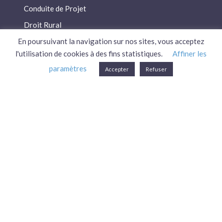
Conduite de Projet
Droit Rural
Droit Social
En poursuivant la navigation sur nos sites, vous acceptez
l'utilisation de cookies à des fins statistiques.
Affiner les
Économie / Gestion
paramètres
Accepter
Refuser
Environnement
Fiscalité / Droits
PAC
Patrimoine / Prévoyance
Réglementation
Plan du site