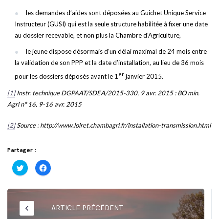
les demandes d’aides sont déposées au Guichet Unique Service
Instructeur (GUSI) qui est la seule structure habilitée à fixer une date
au dossier recevable, et non plus la Chambre d’Agriculture,
le jeune dispose désormais d’un délai maximal de 24 mois entre
la validation de son PPP et la date d’installation, au lieu de 36 mois
er
pour les dossiers déposés avant le 1
janvier 2015.
[1]
Instr. technique DGPAAT/SDEA/2015-330, 9 avr. 2015 : BO min.
Agri n° 16, 9-16 avr. 2015
[2]
Source : http://www.loiret.chambagri.fr/installation-transmission.html
Partager :
Cliquez
Cliquez
pour
pour
partager
partager
sur
sur
Twitter(ouvre
Facebook(ouvre
dans
dans
une
une
nouvelle
nouvelle
keyboard_arrow_left
ARTICLE PRÉCÉDENT
fenêtre)
fenêtre)