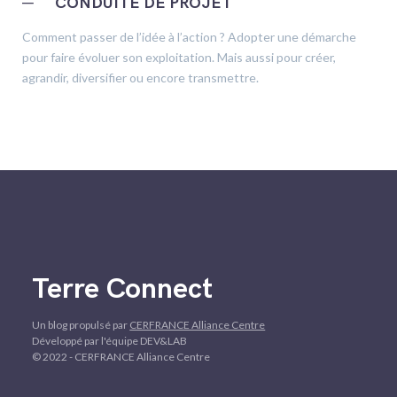
─
CONDUITE DE PROJET
Comment passer de l’idée à l’action ? Adopter une démarche
pour faire évoluer son exploitation. Mais aussi pour créer,
agrandir, diversifier ou encore transmettre.
Terre Connect
Un blog propulsé par
CERFRANCE Alliance Centre
Développé par l'équipe DEV&LAB
© 2022 - CERFRANCE Alliance Centre