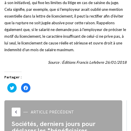
à son initiative), qui fixe les limites du litige en cas de saisine du juge.
Cela signifie, par exemple, que si l’employeur avait oublié une mention
essentielle dans la lettre de licenciement, il peut la rectifier afin d’éviter
que la rupture ne soit jugée abusive pour cette raison. Rappelons
également que, si le salarié ne demande pas à l’employeur de préciser le
motif du licenciement, le caractère insuffisant de celui-ci ne prive pas, à
lui seul, le licenciement de cause réelle et sérieuse et ouvre droit à une
indemnité d’un mois de salaire maximum.
Source : Éditions Francis Lefebvre 26/01/2018
Partager :
Cliquez
Cliquez
pour
pour
partager
partager
sur
sur
Twitter(ouvre
Facebook(ouvre
dans
dans
une
une
nouvelle
nouvelle
keyboard_arrow_left
ARTICLE PRÉCÉDENT
fenêtre)
fenêtre)
Sociétés, derniers jours pour
déclarer les "bénéficiaires