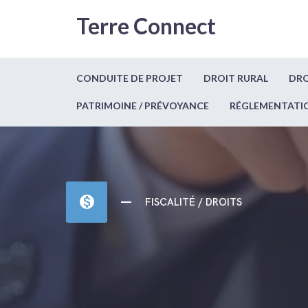
Terre Connect
CONDUITE DE PROJET
DROIT RURAL
DRO
PATRIMOINE / PRÉVOYANCE
RÉGLEMENTATI
monetization_on
FISCALITÉ / DROITS