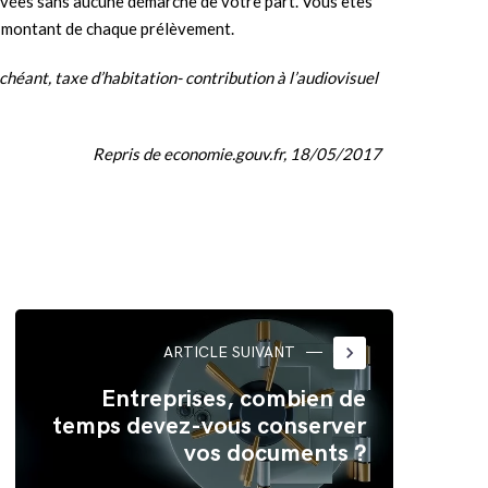
vées sans aucune démarche de votre part. Vous êtes
u montant de chaque prélèvement.
chéant, taxe d’habitation- contribution à l’audiovisuel
Repris de economie.gouv.fr, 18/05/2017
keyboard_arrow_right
ARTICLE SUIVANT
Entreprises, combien de
temps devez-vous conserver
vos documents ?