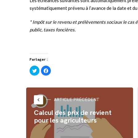
Les échéances suivantes sont automatiquement préle
systématiquement prévenu à l’avance de la date et d
* Impôt sur le revenu et prélèvements sociaux le cas é
public, taxes foncières.
Partager :
Cliquez
Cliquez
pour
pour
partager
partager
sur
sur
Twitter(ouvre
Facebook(ouvre
dans
dans
une
une
nouvelle
nouvelle
fenêtre)
fenêtre)
keyboard_arrow_left
ARTICLE PRÉCÉDENT
Calcul des prix de revient
pour les agriculteurs