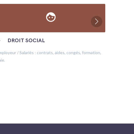
face
─
DROIT SOCIAL
─
ÉC
mployeur / Salariés : contrats, aides, congés, formation,
Production
ie.
financeme