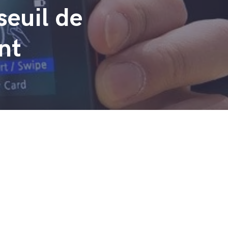
seuil de
nt