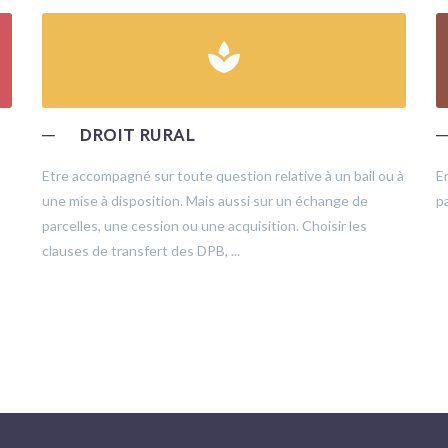
spa
─
DROIT RURAL
Etre accompagné sur toute question relative à un bail ou à
E
une mise à disposition. Mais aussi sur un échange de
pa
parcelles, une cession ou une acquisition. Choisir les
clauses de transfert des DPB, ...