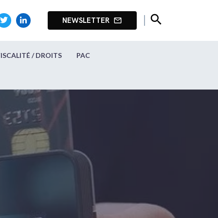
search
NEWSLETTER
mail_outline
FISCALITÉ / DROITS
PAC