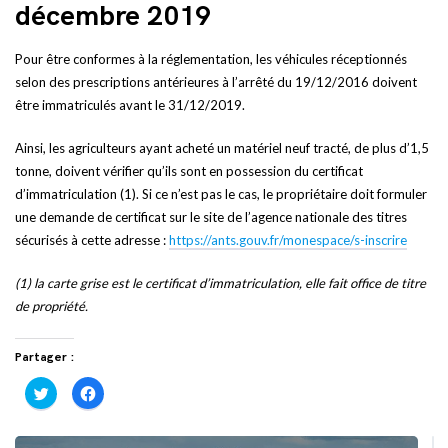
décembre 2019
Pour être conformes à la réglementation, les véhicules réceptionnés
selon des prescriptions antérieures à l’arrêté du 19/12/2016 doivent
être immatriculés avant le 31/12/2019.
Ainsi, les agriculteurs ayant acheté un matériel neuf tracté, de plus d’1,5
tonne, doivent vérifier qu’ils sont en possession du certificat
d’immatriculation (1). Si ce n’est pas le cas, le propriétaire doit formuler
une demande de certificat sur le site de l’agence nationale des titres
sécurisés à cette adresse :
https://ants.gouv.fr/monespace/s-inscrire
(1) la carte grise est le certificat d’immatriculation, elle fait office de titre
de propriété.
Partager :
Cliquez
Cliquez
pour
pour
partager
partager
sur
sur
Twitter(ouvre
Facebook(ouvre