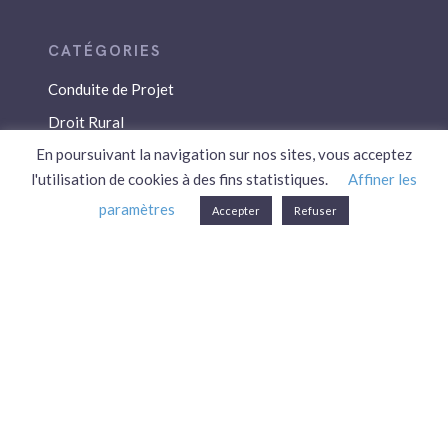
Conduite de Projet
Droit Rural
En poursuivant la navigation sur nos sites, vous acceptez
Droit Social
l'utilisation de cookies à des fins statistiques.
Affiner les
Économie / Gestion
paramètres
Accepter
Refuser
Environnement
Fiscalité / Droits
PAC
Patrimoine / Prévoyance
Réglementation