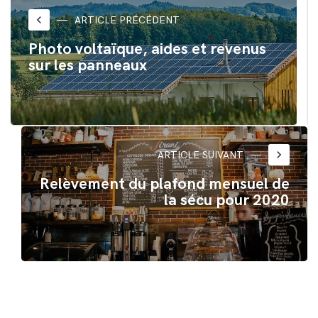
dans
dans
une
une
nouvelle
nouvelle
keyboard_arrow_left
ARTICLE PRÉCÉDENT
fenêtre)
fenêtre)
Photo voltaïque, aides et revenus
sur les panneaux
keyboard_arrow_right
ARTICLE SUIVANT
Relèvement du plafond mensuel de
la sécu pour 2020