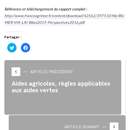
Référence et téléchargement du rapport complet :
http://www.franceagrimer.fr/content/download/42562/397510/file/BIL-
MER-VIA-LAI-Bilan2015-Perspectives2016.pdf
Partager :
Cliquez
Cliquez
pour
pour
partager
partager
sur
sur
Twitter(ouvre
Facebook(ouvre
dans
dans
une
une
nouvelle
nouvelle
keyboard_arrow_left
ARTICLE PRÉCÉDENT
fenêtre)
fenêtre)
Aides agricoles, règles applicables
aux aides vertes
keyboard_arrow_right
ARTICLE SUIVANT