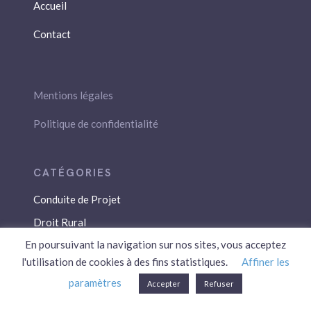
Accueil
Contact
Mentions légales
Politique de confidentialité
Conduite de Projet
Droit Rural
En poursuivant la navigation sur nos sites, vous acceptez
Droit Social
l'utilisation de cookies à des fins statistiques.
Affiner les
Économie / Gestion
paramètres
Accepter
Refuser
Environnement