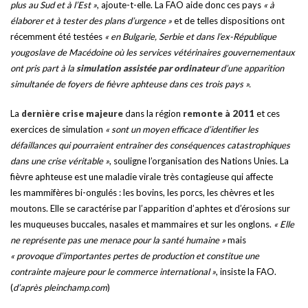
plus au Sud et à l’Est »
, ajoute-t-elle. La FAO aide donc ces pays
« à
élaborer et à tester des plans d’urgence »
et de telles dispositions ont
récemment été testées
« en Bulgarie, Serbie et dans l’ex-République
yougoslave de Macédoine où les services vétérinaires gouvernementaux
ont pris part à la
simulation assistée par ordinateur
d’une apparition
simultanée de foyers de fièvre aphteuse dans ces trois pays ».
La
dernière crise majeure
dans la région
remonte à 2011
et ces
exercices de simulation
« sont un moyen efficace d’identifier les
défaillances qui pourraient entraîner des conséquences catastrophiques
dans une crise véritable »
, souligne l’organisation des Nations Unies. La
fièvre aphteuse est une maladie virale très contagieuse qui affecte
les mammifères bi-ongulés : les bovins, les porcs, les chèvres et les
moutons. Elle se caractérise par l’apparition d’aphtes et d’érosions sur
les muqueuses buccales, nasales et mammaires et sur les onglons.
« Elle
ne représente pas une menace pour la santé humaine »
mais
« provoque d’importantes pertes de production et constitue une
contrainte majeure pour le commerce international »
, insiste la FAO.
(
d’après pleinchamp.com
)