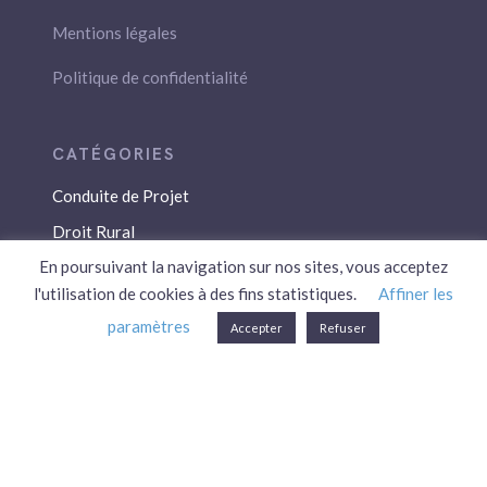
Mentions légales
Politique de confidentialité
Conduite de Projet
Droit Rural
En poursuivant la navigation sur nos sites, vous acceptez
Droit Social
l'utilisation de cookies à des fins statistiques.
Affiner les
Économie / Gestion
paramètres
Accepter
Refuser
Environnement
Fiscalité / Droits
PAC
Patrimoine / Prévoyance
Réglementation