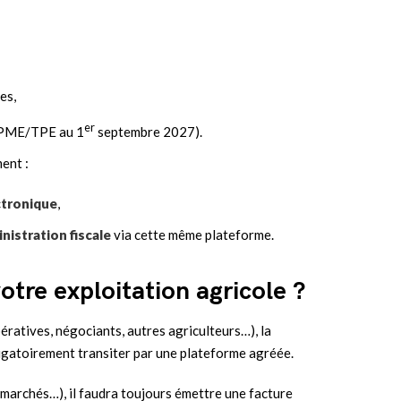
es,
er
s PME/TPE au 1
septembre 2027).
ent :
ctronique
,
nistration fiscale
via cette même plateforme.
otre exploitation agricole ?
ératives, négociants, autres agriculteurs…), la
ligatoirement transiter par une plateforme agréée.
 marchés…), il faudra toujours émettre une facture