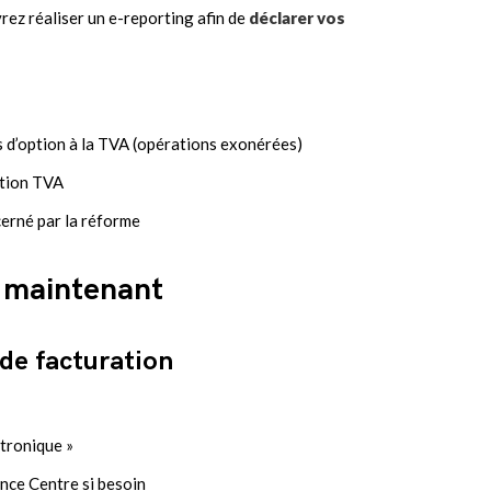
rez réaliser un e-reporting afin de
déclarer vos
as d’option à la TVA (opérations exonérées)
ption TVA
cerné par la réforme
s maintenant
 de facturation
ctronique »
nce Centre si besoin