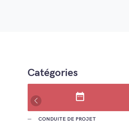
Catégories
date_range
─
CONDUITE DE PROJET