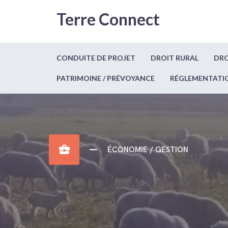
Terre Connect
CONDUITE DE PROJET
DROIT RURAL
DRO
PATRIMOINE / PRÉVOYANCE
RÉGLEMENTATI
business_center
ÉCONOMIE / GESTION