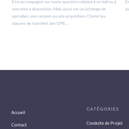
Etre accompagné sur toute question relative à un bail ou à
E
une mise à disposition. Mais aussi sur un échange de
pa
parcelles, une cession ou une acquisition. Choisir les
clauses de transfert des DPB, ...
Accueil
Conduite de Projet
Contact