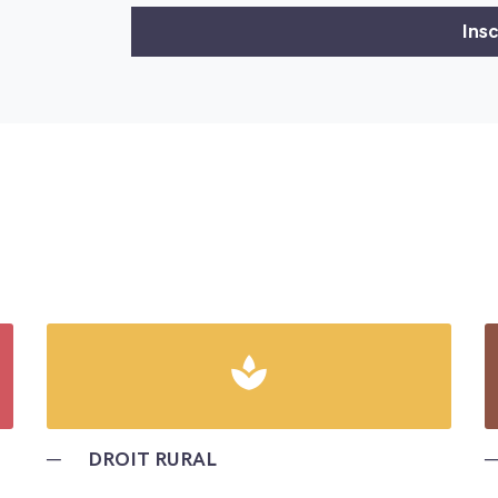
spa
─
DROIT RURAL