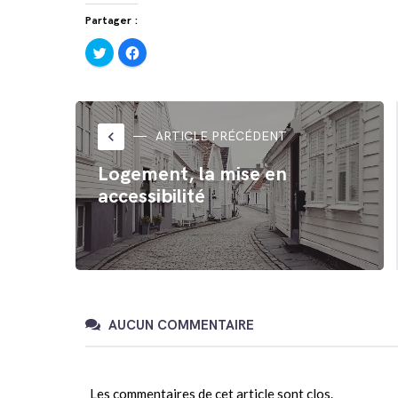
Partager :
Cliquez
Cliquez
pour
pour
partager
partager
sur
sur
Twitter(ouvre
Facebook(ouvre
dans
dans
une
une
nouvelle
nouvelle
fenêtre)
fenêtre)
keyboard_arrow_left
ARTICLE PRÉCÉDENT
Logement, la mise en
accessibilité
AUCUN COMMENTAIRE
Les commentaires de cet article sont clos.