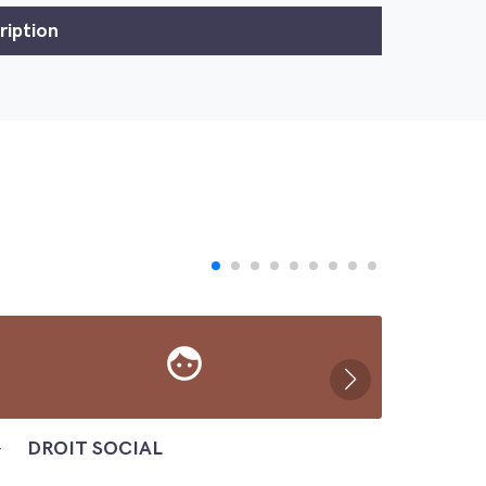
face
─
DROIT SOCIAL
─
ÉC