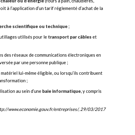
 chaleur ou d’énergie
(fours à pain, chaudières,
it à l’application d’un tarif réglementé d’achat de la
erche scientifique ou technique
;
tillages utilisés pour le
transport par câbles
et
ages des réseaux de communications électroniques en
de versée par une personne publique ;
n matériel lui-même éligible, ou lorsqu’ils contribuent
ransformation ;
lisation au sein d’une
baie informatique
, y compris
ttp://www.economie.gouv.fr/entreprises/, 29/03/2017