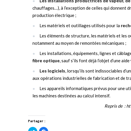
Les installations productrices de vapeur, de
chauffages…), à l’exception de celles qui donnent dro
production électrique ;
Les matériels et outillages utilisés pour la
rech
Les éléments de structure, les matériels et les ou
notamment au moyen de remontées mécaniques ;
Les installations, équipements, lignes et câbl
fibre optique
, sauf s’ils font déjà l’objet d’une ai
Les logiciels
, lorsqu’ils sont indissociables d’u
aux opérations industrielles de fabrication et de t
Les appareils informatiques prévus pour une uti
les machines destinées au calcul intensif.
Repris de : h
Partager :
Cliquez
Cliquez