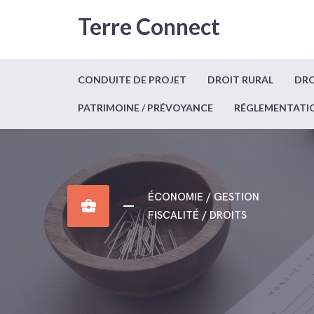
Terre Connect
CONDUITE DE PROJET
DROIT RURAL
DRO
PATRIMOINE / PRÉVOYANCE
RÉGLEMENTATI
ÉCONOMIE / GESTION
business_center
FISCALITÉ / DROITS