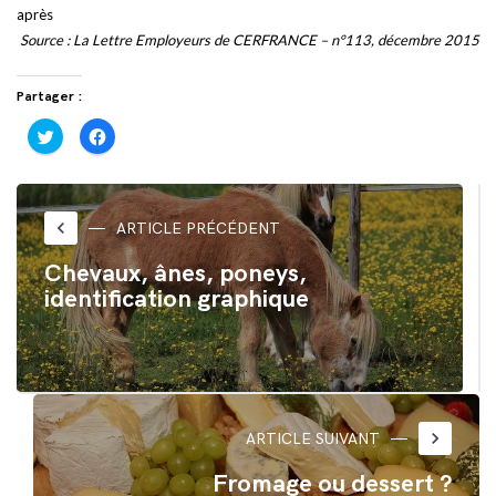
après
Source : La Lettre Employeurs de CERFRANCE – n°113, décembre 2015
Partager :
Cliquez
Cliquez
pour
pour
partager
partager
sur
sur
Twitter(ouvre
Facebook(ouvre
dans
dans
une
une
nouvelle
nouvelle
keyboard_arrow_left
ARTICLE PRÉCÉDENT
fenêtre)
fenêtre)
Chevaux, ânes, poneys,
identification graphique
keyboard_arrow_right
ARTICLE SUIVANT
Fromage ou dessert ?