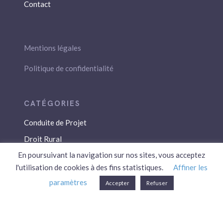
Contact
Mentions légales
Politique de confidentialité
Conduite de Projet
Droit Rural
En poursuivant la navigation sur nos sites, vous acceptez
Droit Social
l'utilisation de cookies à des fins statistiques.
Affiner les
Économie / Gestion
paramètres
Accepter
Refuser
Environnement
Fiscalité / Droits
PAC