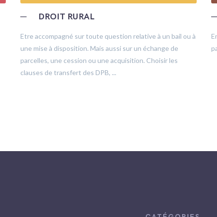
─
DROIT RURAL
Etre accompagné sur toute question relative à un bail ou à
E
une mise à disposition. Mais aussi sur un échange de
pa
parcelles, une cession ou une acquisition. Choisir les
clauses de transfert des DPB, ...