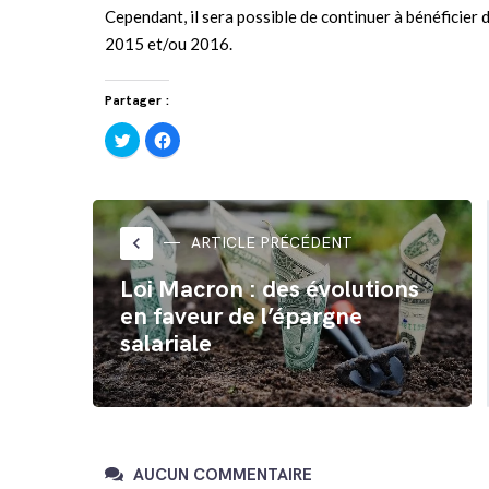
Cependant, il sera possible de continuer à bénéficier 
2015 et/ou 2016.
Partager :
Cliquez
Cliquez
pour
pour
partager
partager
sur
sur
Twitter(ouvre
Facebook(ouvre
dans
dans
une
une
nouvelle
nouvelle
fenêtre)
fenêtre)
keyboard_arrow_left
ARTICLE PRÉCÉDENT
Loi Macron : des évolutions
en faveur de l’épargne
salariale
AUCUN COMMENTAIRE