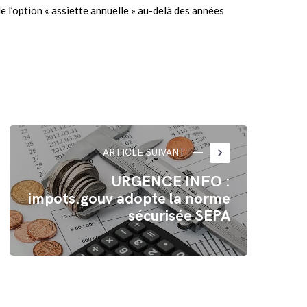
de l’option « assiette annuelle » au-delà des années
keyboard_arrow_right
ARTICLE SUIVANT
URGENCE INFO :
impots.gouv adopte la norme
sécurisée SEPA