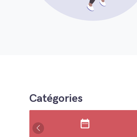
Catégories
date_range