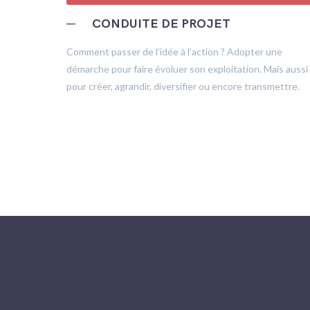
─
CONDUITE DE PROJET
trôle
Comment passer de l’idée à l’action ? Adopter une
démarche pour faire évoluer son exploitation. Mais aussi
pour créer, agrandir, diversifier ou encore transmettre.