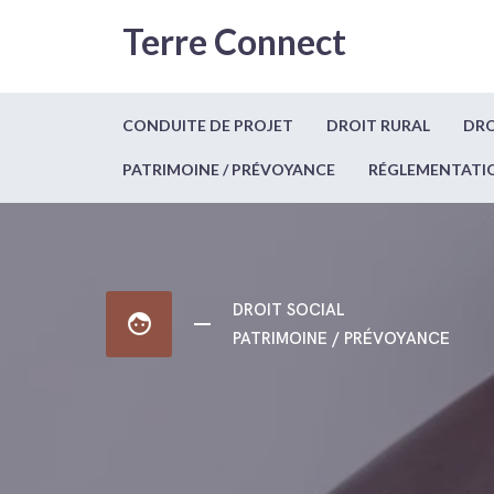
Terre Connect
CONDUITE DE PROJET
DROIT RURAL
DRO
PATRIMOINE / PRÉVOYANCE
RÉGLEMENTATI
DROIT SOCIAL
face
PATRIMOINE / PRÉVOYANCE