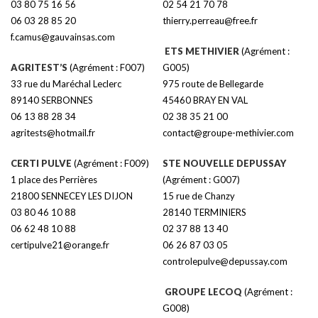
03 80 75 16 56
02 54 21 70 78
06 03 28 85 20
thierry.perreau@free.fr
f.camus@gauvainsas.com
ETS METHIVIER
(Agrément :
AGRITEST’S
(Agrément : F007)
G005)
33 rue du Maréchal Leclerc
975 route de Bellegarde
89140 SERBONNES
45460 BRAY EN VAL
06 13 88 28 34
02 38 35 21 00
agritests@hotmail.fr
contact@groupe-methivier.com
CERTI PULVE
(Agrément : F009)
STE NOUVELLE DEPUSSAY
1 place des Perrières
(Agrément : G007)
21800 SENNECEY LES DIJON
15 rue de Chanzy
03 80 46 10 88
28140 TERMINIERS
06 62 48 10 88
02 37 88 13 40
certipulve21@orange.fr
06 26 87 03 05
controlepulve@depussay.com
GROUPE LECOQ
(Agrément :
G008)