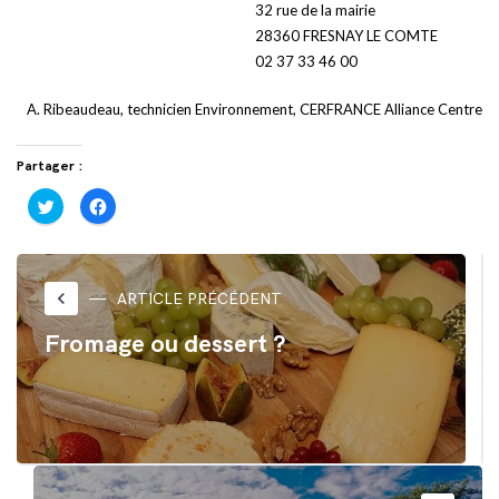
32 rue de la mairie
28360 FRESNAY LE COMTE
02 37 33 46 00
A. Ribeaudeau, technicien Environnement, CERFRANCE Alliance Centre
Partager :
Cliquez
Cliquez
pour
pour
partager
partager
sur
sur
Twitter(ouvre
Facebook(ouvre
dans
dans
une
une
nouvelle
nouvelle
keyboard_arrow_left
ARTICLE PRÉCÉDENT
fenêtre)
fenêtre)
Fromage ou dessert ?