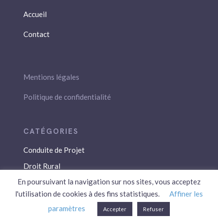
Accueil
Contact
Mentions légales
Politique de confidentialité
Conduite de Projet
Droit Rural
En poursuivant la navigation sur nos sites, vous acceptez
Droit Social
l'utilisation de cookies à des fins statistiques.
Affiner les
Économie / Gestion
paramètres
Accepter
Refuser
Environnement