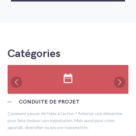
Catégories
date_range
─
CONDUITE DE PROJET
Comment passer de l’idée à l’action ? Adopter une démarche
pour faire évoluer son exploitation. Mais aussi pour créer,
agrandir, diversifier ou encore transmettre.