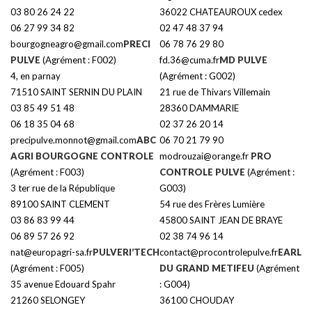
03 80 26 24 22
36022 CHATEAUROUX cedex
06 27 99 34 82
02 47 48 37 94
bourgogneagro@gmail.com
PRECI
06 78 76 29 80
PULVE
(Agrément : F002)
fd.36@cuma.fr
MD PULVE
4, en parnay
(Agrément : G002)
71510 SAINT SERNIN DU PLAIN
21 rue de Thivars Villemain
03 85 49 51 48
28360 DAMMARIE
06 18 35 04 68
02 37 26 20 14
precipulve.monnot@gmail.com
ABC
06 70 21 79 90
AGRI BOURGOGNE CONTROLE
modrouzai@orange.fr
PRO
(Agrément : F003)
CONTROLE PULVE
(Agrément :
3 ter rue de la République
G003)
89100 SAINT CLEMENT
54 rue des Frères Lumière
03 86 83 99 44
45800 SAINT JEAN DE BRAYE
06 89 57 26 92
02 38 74 96 14
nat@europagri-sa.fr
PULVERI’TECH
contact@procontrolepulve.fr
EARL
(Agrément : F005)
DU GRAND METIFEU
(Agrément
35 avenue Edouard Spahr
: G004)
21260 SELONGEY
36100 CHOUDAY