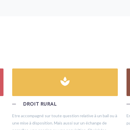
spa
─
DROIT RURAL
Etre accompagné sur toute question relative à un bail ou à
E
une mise à disposition. Mais aussi sur un échange de
pa