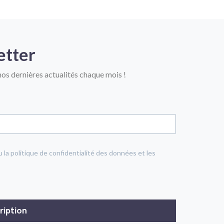
etter
os dernières actualités chaque mois !
u la politique de confidentialité des données et les