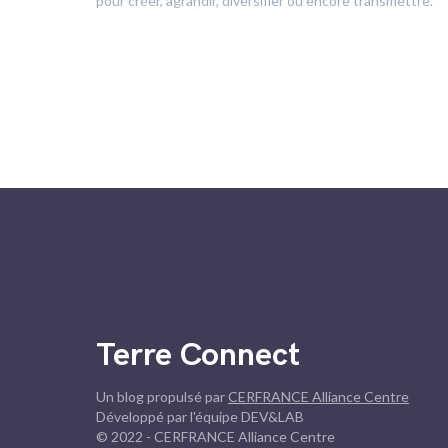
pour créer, agrandir, diversifier ou encore transmettre.
Terre Connect
Un blog propulsé par
CERFRANCE Alliance Centre
Développé par l'équipe DEV&LAB
© 2022 - CERFRANCE Alliance Centre