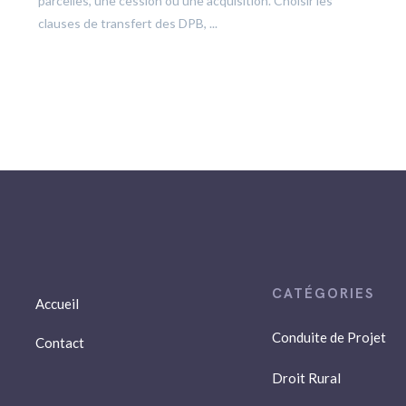
parcelles, une cession ou une acquisition. Choisir les
clauses de transfert des DPB, ...
Accueil
Conduite de Projet
Contact
Droit Rural