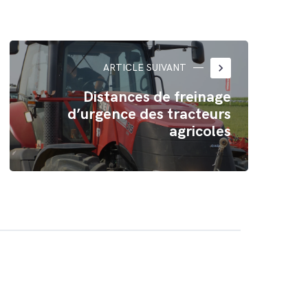
keyboard_arrow_right
ARTICLE SUIVANT
Distances de freinage
d’urgence des tracteurs
agricoles