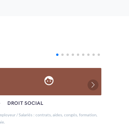
face
─
DROIT SOCIAL
─
ÉC
mployeur / Salariés : contrats, aides, congés, formation,
Production
ie.
financeme