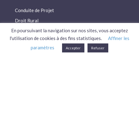
Conduite de Projet
Droit Rural
En poursuivant la navigation sur nos sites, vous acceptez
Droit Social
l'utilisation de cookies à des fins statistiques.
Affiner les
Économie / Gestion
paramètres
Accepter
Refuser
Environnement
Fiscalité / Droits
PAC
Patrimoine / Prévoyance
Réglementation
Plan du site