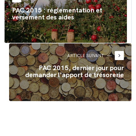
fenêtre)
fenêtre)
PAC 2015 : réglementation et
versement des aides
keyboard_arrow_right
ARTICLE SUIVANT
PAC 2015, dernier jour pour
demander l'apport de trésorerie