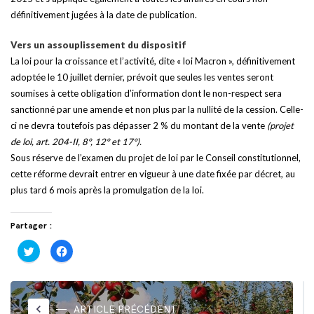
définitivement jugées à la date de publication.
Vers un assouplissement du dispositif
La loi pour la croissance et l’activité, dite « loi Macron », définitivement
adoptée le 10 juillet dernier, prévoit que seules les ventes seront
soumises à cette obligation d’information dont le non-respect sera
sanctionné par une amende et non plus par la nullité de la cession. Celle-
ci ne devra toutefois pas dépasser 2 % du montant de la vente
(projet
de loi, art. 204-II, 8°, 12° et 17°).
Sous réserve de l’examen du projet de loi par le Conseil constitutionnel,
cette réforme devrait entrer en vigueur à une date fixée par décret, au
plus tard 6 mois après la promulgation de la loi.
Partager :
Cliquez
Cliquez
pour
pour
partager
partager
sur
sur
Twitter(ouvre
Facebook(ouvre
dans
dans
une
une
nouvelle
nouvelle
keyboard_arrow_left
ARTICLE PRÉCÉDENT