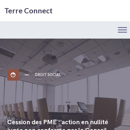
Terre Connect
face
DROIT SOCIAL
Cession des PME : action en nullité