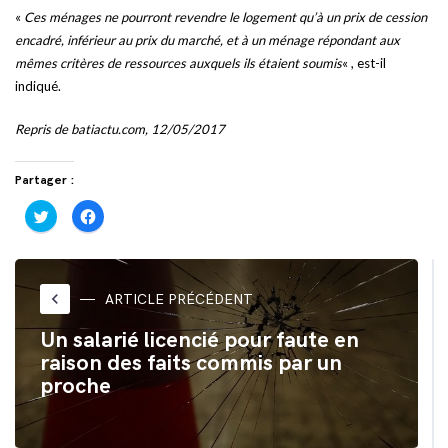
«
Ces ménages ne pourront revendre le logement qu’à un prix de cession
encadré, inférieur au prix du marché, et à un ménage répondant aux
mêmes critères de ressources auxquels ils étaient soumis
« , est-il
indiqué.
Repris de batiactu.com, 12/05/2017
Partager :
Cliquez
Cliquez
pour
pour
partager
partager
sur
sur
Twitter(ouvre
Facebook(ouvre
dans
dans
une
une
nouvelle
nouvelle
keyboard_arrow_left
ARTICLE PRÉCÉDENT
fenêtre)
fenêtre)
Un salarié licencié pour faute en
raison des faits commis par un
proche