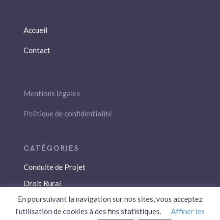
Accueil
Contact
Mentions légales
Politique de confidentialité
Conduite de Projet
Droit Rural
En poursuivant la navigation sur nos sites, vous acceptez
Droit Social
l'utilisation de cookies à des fins statistiques.
Affiner les
Économie / Gestion