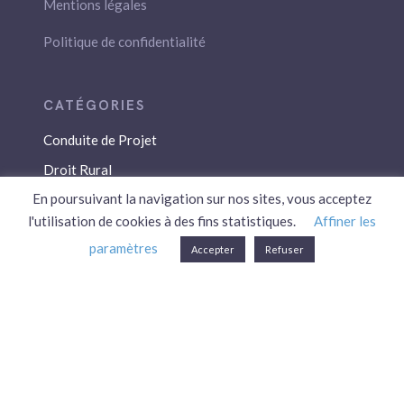
Mentions légales
Politique de confidentialité
Conduite de Projet
Droit Rural
En poursuivant la navigation sur nos sites, vous acceptez
Droit Social
l'utilisation de cookies à des fins statistiques.
Affiner les
Économie / Gestion
paramètres
Accepter
Refuser
Environnement
Fiscalité / Droits
PAC
Patrimoine / Prévoyance
Réglementation