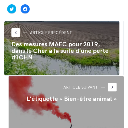
Cliquez
Cliquez
pour
pour
partager
partager
sur
sur
Twitter(ouvre
Facebook(ouvre
dans
dans
une
une
nouvelle
nouvelle
keyboard_arrow_left
ARTICLE PRÉCÉDENT
fenêtre)
fenêtre)
Des mesures MAEC pour 2019,
dans le Cher à la suite d’une perte
d’ICHN
keyboard_arrow_right
ARTICLE SUIVANT
L'étiquette « Bien-être animal »