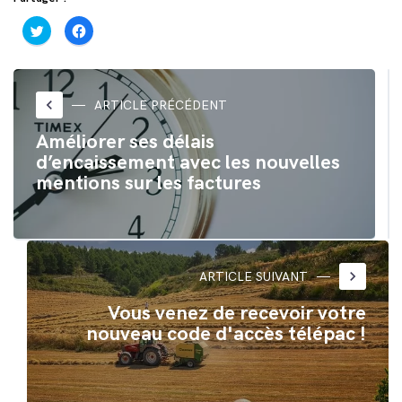
Cliquez
Cliquez
pour
pour
partager
partager
sur
sur
Twitter(ouvre
Facebook(ouvre
dans
dans
une
une
nouvelle
nouvelle
keyboard_arrow_left
ARTICLE PRÉCÉDENT
fenêtre)
fenêtre)
Améliorer ses délais
d’encaissement avec les nouvelles
mentions sur les factures
keyboard_arrow_right
ARTICLE SUIVANT
Vous venez de recevoir votre
nouveau code d'accès télépac !