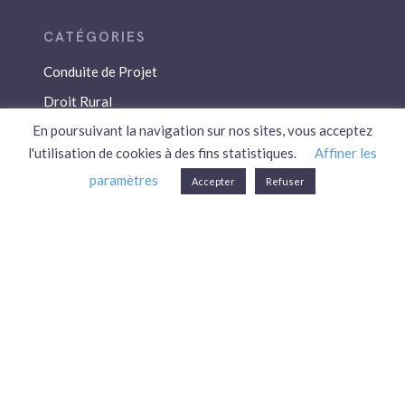
Conduite de Projet
Droit Rural
En poursuivant la navigation sur nos sites, vous acceptez
Droit Social
l'utilisation de cookies à des fins statistiques.
Affiner les
Économie / Gestion
paramètres
Accepter
Refuser
Environnement
Fiscalité / Droits
PAC
Patrimoine / Prévoyance
Réglementation