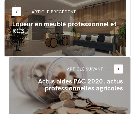
Twitter(ouvre
Facebook(ouvre
dans
dans
une
une
nouvelle
nouvelle
keyboard_arrow_left
ARTICLE PRÉCÉDENT
fenêtre)
fenêtre)
Loueur en meublé professionnel et
RCS
keyboard_arrow_right
ARTICLE SUIVANT
Actus aides PAC 2020, actus
professionnelles agricoles