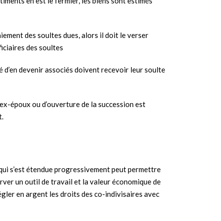
bâtiments en est le fermier, les biens sont estimés
iement des soultes dues, alors il doit le verser
ciaires des soultes
é d’en devenir associés doivent recevoir leur soulte
s ex-époux ou d’ouverture de la succession est
t.
e qui s’est étendue progressivement peut permettre
rver un outil de travail et la valeur économique de
régler en argent les droits des co-indivisaires avec