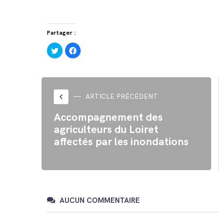
Partager :
Cliquez
Cliquez
pour
pour
partager
partager
sur
sur
Twitter(ouvre
Facebook(ouvre
dans
dans
une
une
nouvelle
nouvelle
fenêtre)
fenêtre)
keyboard_arrow_left
ARTICLE PRÉCÉDENT
Accompagnement des
agriculteurs du Loiret
affectés par les inondations
AUCUN COMMENTAIRE