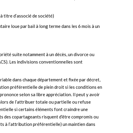
 à titre d’associé de société)
utaire loue par bail à long terme dans les 6 mois à un
opriété suite notamment à un décès, un divorce ou
PACS). Les indivisions conventionnelles sont
ariable dans chaque département et fixée par décret,
tion préférentielle de plein droit si les conditions en
 prononce selon sa libre appréciation. Il peut y avoir
ors de l’attribuer totale ou partielle ou refuse
rentielle si certains éléments font craindre une
rêts des copartageants risquent d’être compromis ou
s à l’attribution préférentielle) un maintien dans