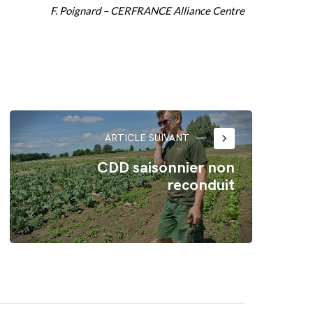
F. Poignard – CERFRANCE Alliance Centre
keyboard_arrow_right
ARTICLE SUIVANT
CDD saisonnier non
reconduit