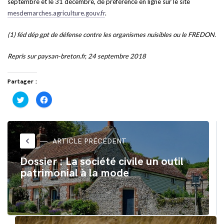
septembre et le 31 décembre, de préférence en ligne sur le site
mesdemarches.agriculture.
gouv.fr
.
(1) féd dép gpt de défense contre les organismes nuisibles ou le FREDON.
Repris sur paysan-breton.fr, 24 septembre 2018
Partager :
Cliquez
Cliquez
pour
pour
partager
partager
sur
sur
Twitter(ouvre
Facebook(ouvre
dans
dans
une
une
nouvelle
nouvelle
keyboard_arrow_left
ARTICLE PRÉCÉDENT
fenêtre)
fenêtre)
Dossier : La société civile un outil
patrimonial à la mode