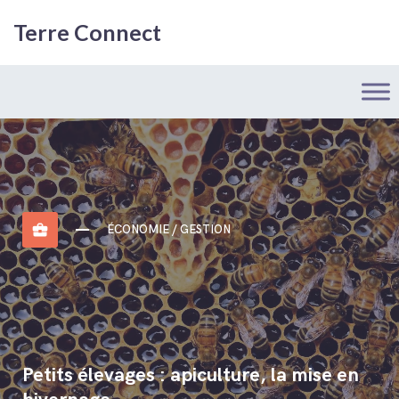
Terre Connect
business_center
ÉCONOMIE / GESTION
Petits élevages : apiculture, la mise en