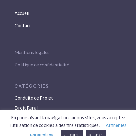
Accueil
Contact
Mentions légales
Politique de confidentialité
Conduite de Projet
Droit Rural
En poursuivant la navigation sur nos sites, vous acceptez
Droit Social
l'utilisation de cookies à des fins statistiques.
Affiner les
Économie / Gestion
paramètres
Accepter
Refuser