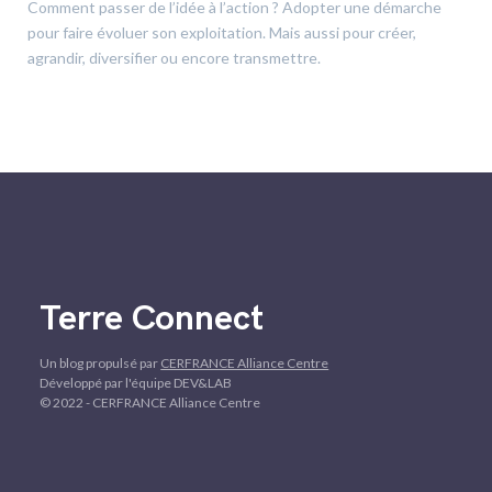
Comment passer de l’idée à l’action ? Adopter une démarche
pour faire évoluer son exploitation. Mais aussi pour créer,
agrandir, diversifier ou encore transmettre.
Terre Connect
Un blog propulsé par
CERFRANCE Alliance Centre
Développé par l'équipe DEV&LAB
© 2022 - CERFRANCE Alliance Centre