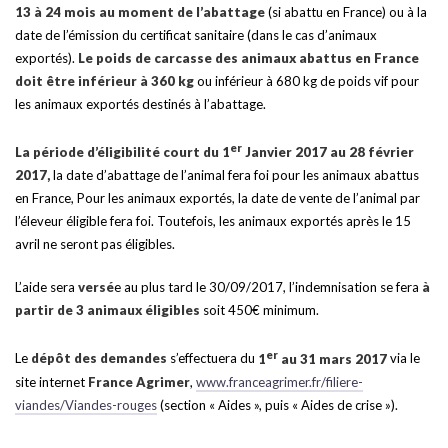
13 à 24 mois au moment de l’abattage
(si abattu en France) ou à la
date de l’émission du certificat sanitaire (dans le cas d’animaux
exportés).
Le poids de carcasse des animaux abattus en France
doit être inférieur à 360 kg
ou inférieur à 680 kg de poids vif pour
les animaux exportés destinés à l’abattage.
er
La période d’éligibilité court du 1
Janvier 2017 au 28 février
2017,
la date d’abattage de l’animal fera foi pour les animaux abattus
en France, Pour les animaux exportés, la date de vente de l’animal par
l’éleveur éligible fera foi. Toutefois, les animaux exportés après le 15
avril ne seront pas éligibles.
L’aide sera
versé
e au plus tard le 30/09/2017, l’indemnisation se fera
à
partir de 3 animaux éligibles
soit 450€ minimum.
er
Le
dépôt des demandes
s’effectuera du
1
au 31 mars 2017
via le
site internet
France Agrimer
,
www.franceagrimer.fr/filiere-
viandes/Viandes-rouges
(section « Aides », puis « Aides de crise »).