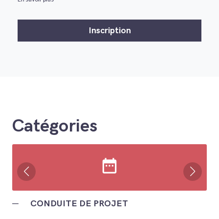
Catégories
date_range
─
CONDUITE DE PROJET