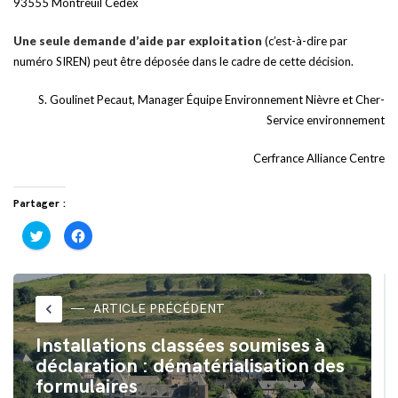
93555 Montreuil Cedex
Une seule demande d’aide par exploitation
(c’est-à-dire par
numéro SIREN) peut être déposée dans le cadre de cette décision.
S. Goulinet Pecaut, Manager Équipe Environnement Nièvre et Cher-
Service environnement
Cerfrance Alliance Centre
Partager :
Cliquez
Cliquez
pour
pour
partager
partager
sur
sur
Twitter(ouvre
Facebook(ouvre
dans
dans
une
une
nouvelle
nouvelle
keyboard_arrow_left
ARTICLE PRÉCÉDENT
fenêtre)
fenêtre)
Installations classées soumises à
déclaration : dématérialisation des
formulaires