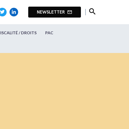
search
NEWSLETTER
mail_outline
FISCALITÉ / DROITS
PAC