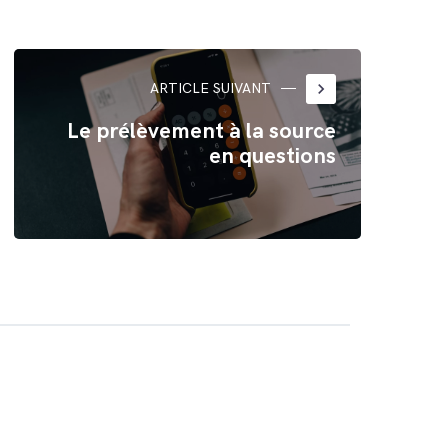
keyboard_arrow_right
ARTICLE SUIVANT
Le prélèvement à la source
en questions