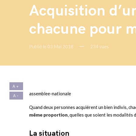
Acquisition d’u
chacune pour m
Publié le 03 Mai 2018
234 vues
assemblee-nationale
Quand deux personnes acquièrent un bien indivis, chac
même proportion
, quelles que soient les modalités 
La situation