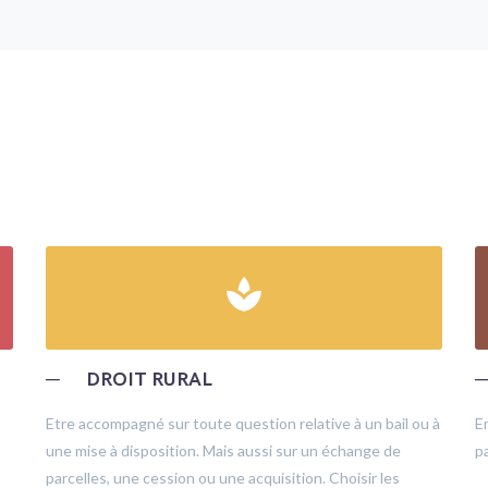
spa
─
DROIT RURAL
Etre accompagné sur toute question relative à un bail ou à
E
une mise à disposition. Mais aussi sur un échange de
pa
parcelles, une cession ou une acquisition. Choisir les