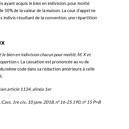
és ayant acquis le bien en indivision, pour moitié
de 50% de la valeur de la maison. La cour d’appel ne
ts indivis résultant de la convention, une répartition
ux
 le bien en indivision chacun pour moitié, M. X et
roportion
». La cassation est prononcée au vu de
34 du même code dans sa rédaction antérieure à celle
6.
ncien article 1134, alinéa 1er
:Cass. 1re civ., 10 janv. 2018, n° 16-25.190, n° 15 P+B