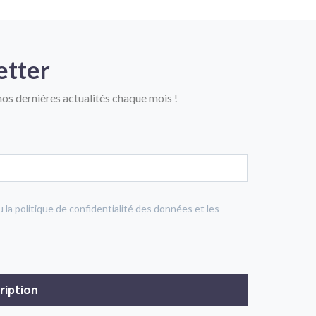
etter
os dernières actualités chaque mois !
u la politique de confidentialité des données et les