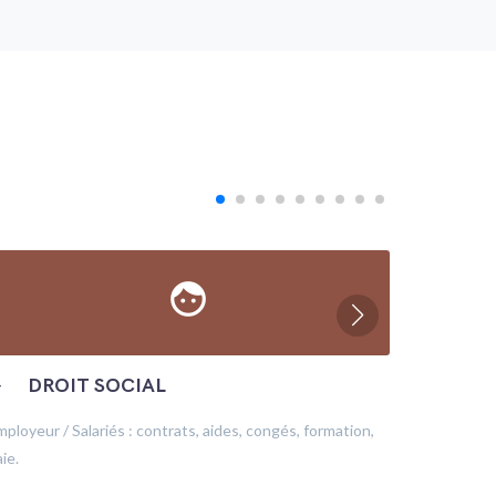
face
─
DROIT SOCIAL
─
ÉC
mployeur / Salariés : contrats, aides, congés, formation,
Production
ie.
financeme