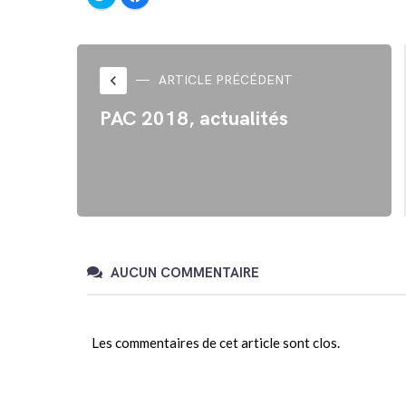
pour
pour
partager
partager
sur
sur
Twitter(ouvre
Facebook(ouvre
dans
dans
une
une
nouvelle
nouvelle
fenêtre)
fenêtre)
keyboard_arrow_left
ARTICLE PRÉCÉDENT
PAC 2018, actualités
AUCUN COMMENTAIRE
Les commentaires de cet article sont clos.